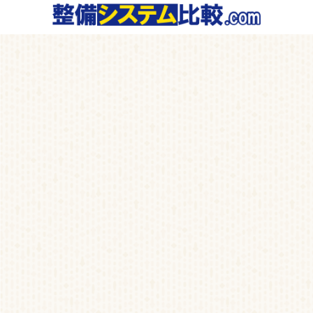
コ
ナ
ン
ビ
テ
ゲ
ン
ー
ツ
シ
へ
ョ
ス
ン
キ
に
ッ
移
プ
動